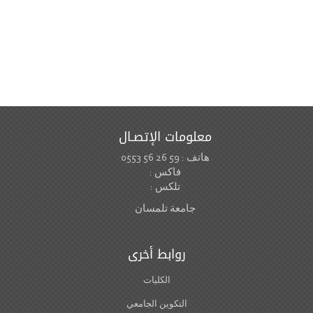
معلومات الإتصـال
هاتف : 59 26 56 0553
فاكس :
تلكس :
جامعة تلمسان
روابط أخرى
الكليات
التكوين الجامعي